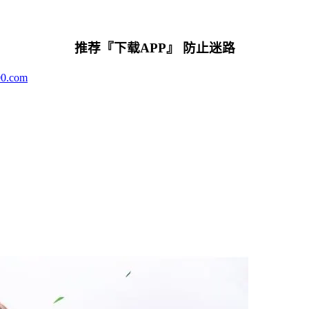
推荐『下载APP』 防止迷路
00.com