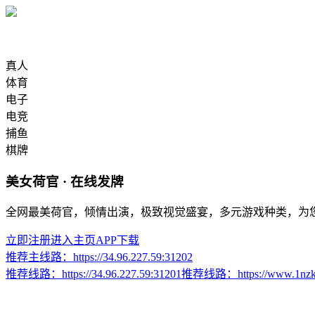
真人
体育
电子
电竞
捕鱼
棋牌
美女荷官 · 在线发牌
全网最美荷官，倾情出演，极致视觉盛宴，多元游戏种类，为
立即注册
进入主页
APP下载
推荐主线路：
https://34.96.227.59:31202
推荐线路：
https://34.96.227.59:31201
推荐线路：
https://www.1nz