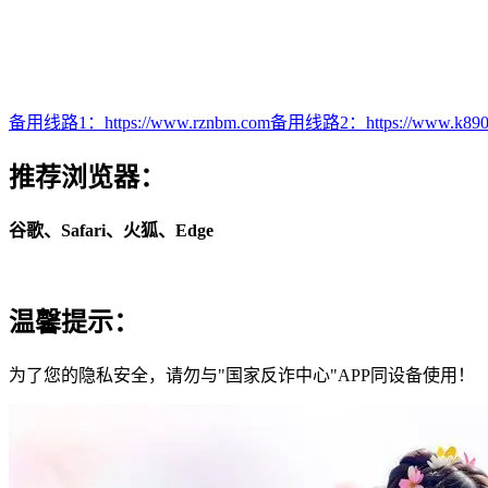
备用线路
1
：
https://www.rznbm.com
备用线路
2
：
https://www.k89
推荐浏览器：
谷歌、Safari、火狐、Edge
温馨提示：
为了您的隐私安全，请勿与"国家反诈中心"APP同设备使用！