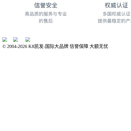
© 2004-
2026
K8凯发-国际大品牌 信誉保障 大额无忧