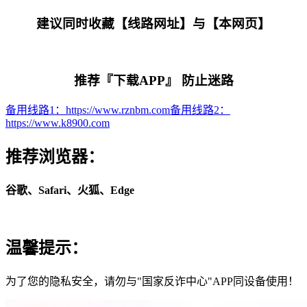
建议同时收藏【线路网址】与【本网页】
推荐『下载APP』 防止迷路
备用线路
1
：
https://www.rznbm.com
备用线路
2
：
https://www.k8900.com
推荐浏览器：
谷歌、Safari、火狐、Edge
温馨提示：
为了您的隐私安全，请勿与"国家反诈中心"APP同设备使用！