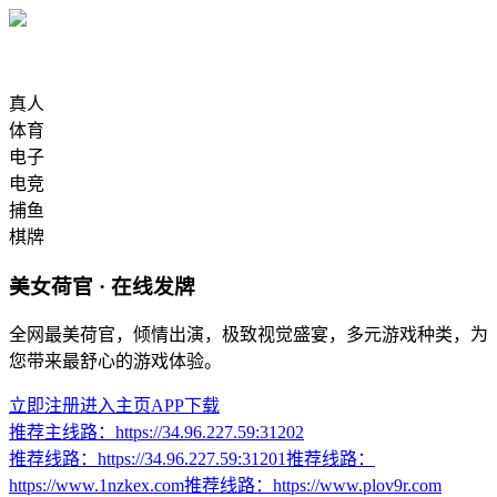
真人
体育
电子
电竞
捕鱼
棋牌
美女荷官 · 在线发牌
全网最美荷官，倾情出演，极致视觉盛宴，多元游戏种类，为
您带来最舒心的游戏体验。
立即注册
进入主页
APP下载
推荐主线路：
https://34.96.227.59:31202
推荐线路：
https://34.96.227.59:31201
推荐线路：
https://www.1nzkex.com
推荐线路：
https://www.plov9r.com