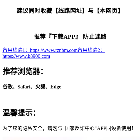
建议同时收藏【线路网址】与【本网页】
推荐『下载APP』 防止迷路
备用线路
1
：
https://www.rznbm.com
备用线路
2
：
https://www.k8900.com
推荐浏览器：
谷歌、Safari、火狐、Edge
温馨提示：
为了您的隐私安全，请勿与"国家反诈中心"APP同设备使用！