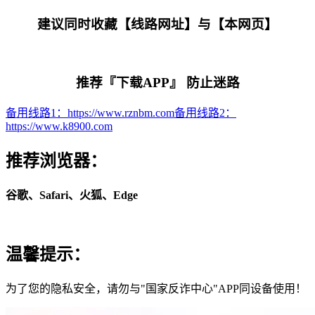
建议同时收藏【线路网址】与【本网页】
推荐『下载APP』 防止迷路
备用线路
1
：
https://www.rznbm.com
备用线路
2
：
https://www.k8900.com
推荐浏览器：
谷歌、Safari、火狐、Edge
温馨提示：
为了您的隐私安全，请勿与"国家反诈中心"APP同设备使用！