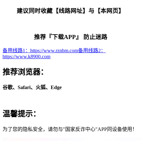
建议同时收藏【线路网址】与【本网页】
推荐『下载APP』 防止迷路
备用线路
1
：
https://www.rznbm.com
备用线路
2
：
https://www.k8900.com
推荐浏览器：
谷歌、Safari、火狐、Edge
温馨提示：
为了您的隐私安全，请勿与"国家反诈中心"APP同设备使用！