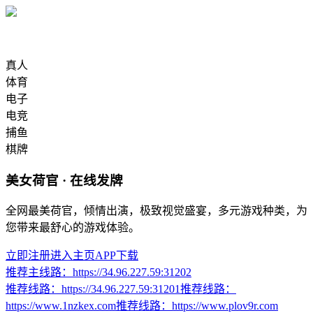
真人
体育
电子
电竞
捕鱼
棋牌
美女荷官 · 在线发牌
全网最美荷官，倾情出演，极致视觉盛宴，多元游戏种类，为
您带来最舒心的游戏体验。
立即注册
进入主页
APP下载
推荐主线路：
https://34.96.227.59:31202
推荐线路：
https://34.96.227.59:31201
推荐线路：
https://www.1nzkex.com
推荐线路：
https://www.plov9r.com