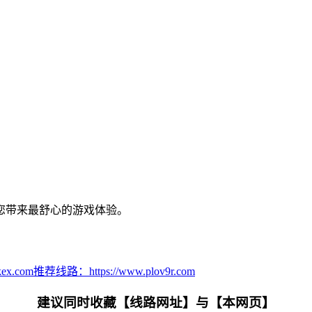
您带来最舒心的游戏体验。
kex.com
推荐线路：
https://www.plov9r.com
建议同时收藏【线路网址】与【本网页】