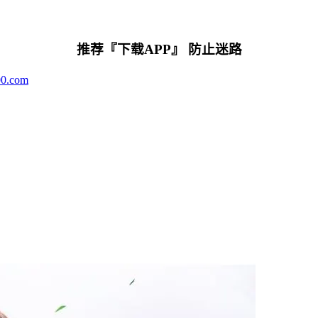
推荐『下载APP』 防止迷路
00.com