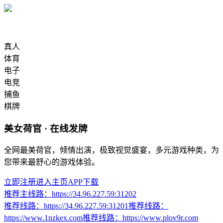
真人
体育
电子
电竞
捕鱼
棋牌
美女荷官 · 在线发牌
全网最美荷官，倾情出演，极致视觉盛宴，多元游戏种类，为
您带来最舒心的游戏体验。
立即注册
进入主页
APP下载
推荐主线路：
https://34.96.227.59:31202
推荐线路：
https://34.96.227.59:31201
推荐线路：
https://www.1nzkex.com
推荐线路：
https://www.plov9r.com