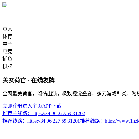
真人
体育
电子
电竞
捕鱼
棋牌
美女荷官 · 在线发牌
全网最美荷官，倾情出演，极致视觉盛宴，多元游戏种类，为
立即注册
进入主页
APP下载
推荐主线路：
https://34.96.227.59:31202
推荐线路：
https://34.96.227.59:31201
推荐线路：
https://www.1nz