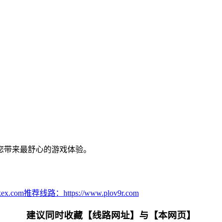
您带来最舒心的游戏体验。
kex.com
推荐线路：
https://www.plov9r.com
建议同时收藏【线路网址】与【本网页】