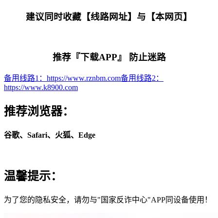
建议同时收藏【线路网址】与【本网页】
推荐『下载APP』 防止迷路
备用线路
1
：
https://www.rznbm.com
备用线路
2
：
https://www.k8900.com
推荐浏览器：
谷歌、Safari、火狐、Edge
温馨提示：
为了您的隐私安全，请勿与"国家反诈中心"APP同设备使用！