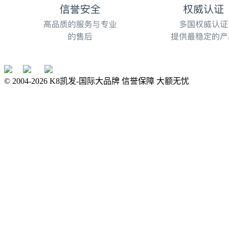
© 2004-
2026
K8凯发-国际大品牌 信誉保障 大额无忧