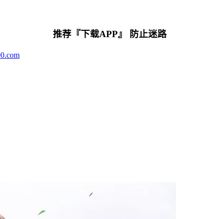
推荐『下载APP』 防止迷路
00.com