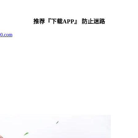
推荐『下载APP』 防止迷路
00.com