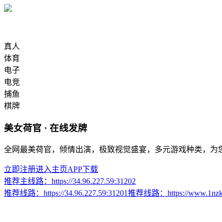
真人
体育
电子
电竞
捕鱼
棋牌
美女荷官 · 在线发牌
全网最美荷官，倾情出演，极致视觉盛宴，多元游戏种类，为
立即注册
进入主页
APP下载
推荐主线路：
https://34.96.227.59:31202
推荐线路：
https://34.96.227.59:31201
推荐线路：
https://www.1nz