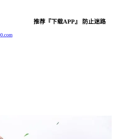
推荐『下载APP』 防止迷路
00.com