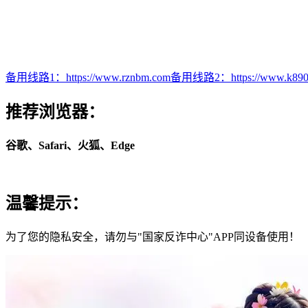
备用线路
1
：
https://www.rznbm.com
备用线路
2
：
https://www.k89
推荐浏览器：
谷歌、Safari、火狐、Edge
温馨提示：
为了您的隐私安全，请勿与"国家反诈中心"APP同设备使用！